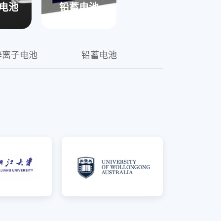
统，成功通过了国家强制性
电池
铅蓄电池
载领域
锌离子电池
铅蓄电池