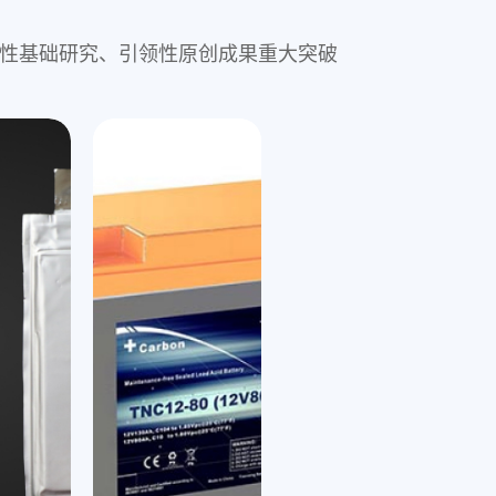
现前瞻性基础研究、引领性原创成果重大突破
氢燃料电池
jinnianhui金年会,氢
hui金年会,钠电在储能和低速电动车两大领域，具
其关键零部件
全周期寿命成本优势强、低温充放电能力
锂离子电池
锌离
其主研的燃料电池系统功率范围
寿命达15000h，效率高达5
类型复合负极材
物和聚阴离子两个技术路线，已完成产品
开发出新型磷酸铁锂超低温技术，打破行业瓶颈，突
基
启动，可应用于燃料电池乘
能量密度
工作，并向客户送样，推进场景应用验证
性的达到-70℃超低温容量保持>90%
计出
领域
标水平的安全测试
柱和方形电芯：支持3C充电，-20 ℃放电
5C充电容量保持>90%
循
具有高可靠性、高效率、高
90%，循环寿命可达3000次，十大安全检
术，可实现
5-20Ah
氢耗、高氢气利用率、长寿
可应用于低温储能、军工、航空航天等极限条件领域
制
通过
jinnianhui金年会,氢
的方形和软包电芯：理论循环寿命在1万次
属堆&石墨堆）、双极板、
芯循坏已达6000次，安全性和经济性都超