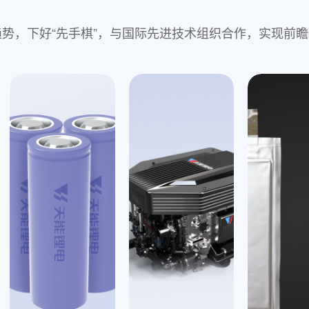
,抓住大趋势，下好“先手棋”，与国际先进技术组织合作，实
钠离子电池
jinnian
备安全性好、
固态电池
优等突出优势
采用超高比容量复合正极材料以及多
采用层状氧化
料，配套软包电池，达到
500Wh/kg
的
全面量产准备
制备的电芯通过
针刺、热箱
等远超国
层氧技术的圆
容量保持率超
已实现凝胶态电池的全自动化生产技
测项目百分百
定制化开发
聚阴离子技术
以上，量产电