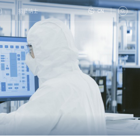
们
招贤纳士
CN