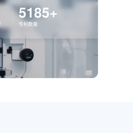
5185+
定
专利数量